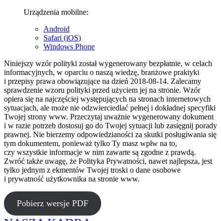
Urządzenia mobilne:
Android
Safari (iOS)
Windows Phone
Niniejszy wzór polityki został wygenerowany bezpłatnie, w celach
informacyjnych, w oparciu o naszą wiedzę, branżowe praktyki
i przepisy prawa obowiązujące na dzień 2018-08-14. Zalecamy
sprawdzenie wzoru polityki przed użyciem jej na stronie. Wzór
opiera się na najczęściej występujących na stronach internetowych
sytuacjach, ale może nie odzwierciedlać pełnej i dokładnej specyfiki
Twojej strony www. Przeczytaj uważnie wygenerowany dokument
i w razie potrzeb dostosuj go do Twojej sytuacji lub zasięgnij porady
prawnej. Nie bierzemy odpowiedzianości za skutki posługiwania się
tym dokumentem, ponieważ tylko Ty masz wpłw na to,
czy wszystkie informacje w nim zawarte są zgodne z prawdą.
Zwróć także uwagę, że Polityka Prywatności, nawet najlepsza, jest
tylko jednym z ekmentów Twojej troski o dane osobowe
i prywatność użytkownika na stronie www.
Pobierz wersje PDF