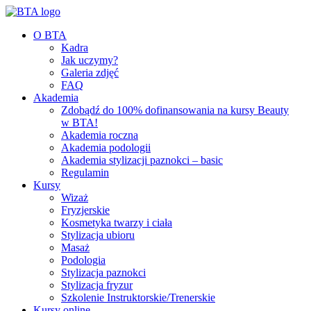
O BTA
Kadra
Jak uczymy?
Galeria zdjęć
FAQ
Akademia
Zdobądź do 100% dofinansowania na kursy Beauty
w BTA!
Akademia roczna
Akademia podologii
Akademia stylizacji paznokci – basic
Regulamin
Kursy
Wizaż
Fryzjerskie
Kosmetyka twarzy i ciała
Stylizacja ubioru
Masaż
Podologia
Stylizacja paznokci
Stylizacja fryzur
Szkolenie Instruktorskie/Trenerskie
Kursy online