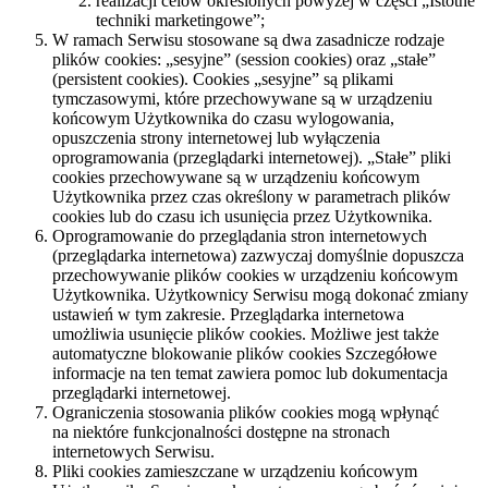
realizacji celów określonych powyżej w części „Istotne
techniki marketingowe”;
W ramach Serwisu stosowane są dwa zasadnicze rodzaje
plików cookies: „sesyjne” (session cookies) oraz „stałe”
(persistent cookies). Cookies „sesyjne” są plikami
tymczasowymi, które przechowywane są w urządzeniu
końcowym Użytkownika do czasu wylogowania,
opuszczenia strony internetowej lub wyłączenia
oprogramowania (przeglądarki internetowej). „Stałe” pliki
cookies przechowywane są w urządzeniu końcowym
Użytkownika przez czas określony w parametrach plików
cookies lub do czasu ich usunięcia przez Użytkownika.
Oprogramowanie do przeglądania stron internetowych
(przeglądarka internetowa) zazwyczaj domyślnie dopuszcza
przechowywanie plików cookies w urządzeniu końcowym
Użytkownika. Użytkownicy Serwisu mogą dokonać zmiany
ustawień w tym zakresie. Przeglądarka internetowa
umożliwia usunięcie plików cookies. Możliwe jest także
automatyczne blokowanie plików cookies Szczegółowe
informacje na ten temat zawiera pomoc lub dokumentacja
przeglądarki internetowej.
Ograniczenia stosowania plików cookies mogą wpłynąć
na niektóre funkcjonalności dostępne na stronach
internetowych Serwisu.
Pliki cookies zamieszczane w urządzeniu końcowym