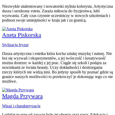
Niezwykle utalentowany i nowatorski stylista kolorysta. Artystyczna
dusza i urodzony esteta. Zaraża miłoscia do fryzjerstwa, lubi
wyzwania. Cały czas czynnie uczestniczy w nowych szkoleniach i
podnosi swoje umiejętności w kraju jak i za granicą.
Aneta Piskorska
Stylizacja fryzur
Dusza artystyczna i estetka która kocha sztukę muzykę i naturę. Nie
boi się wyzwań i eksperymentów, a jej twórczość i kreatywność
można dostrzec w każdej z jej prac. Ciągle się szkoli i podąża za
nowinkami ze świata beauty. Uczy dokładności i dostrzegania
rzeczy których nie widzą inni. Bo jedyny sposób by poznać gdzie są
granice naszych możliwości to przekroczyć je dokonując tego co nie
możliwe.
Magda Przywara
Wizaż i charakteryzacja
Ludzkie twarze od zawsze były jej obsesją oraz pasją. Edukacja i