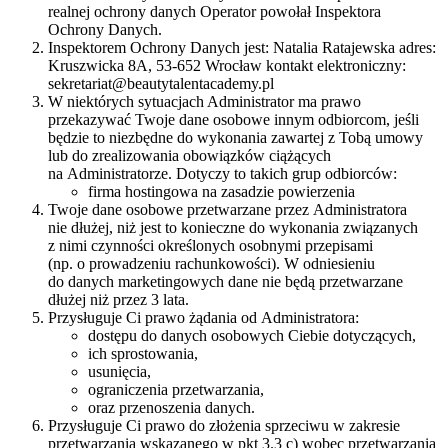
realnej ochrony danych Operator powołał Inspektora
Ochrony Danych.
Inspektorem Ochrony Danych jest: Natalia Ratajewska adres:
Kruszwicka 8A, 53-652 Wrocław kontakt elektroniczny:
sekretariat@beautytalentacademy.pl
W niektórych sytuacjach Administrator ma prawo
przekazywać Twoje dane osobowe innym odbiorcom, jeśli
będzie to niezbędne do wykonania zawartej z Tobą umowy
lub do zrealizowania obowiązków ciążących
na Administratorze. Dotyczy to takich grup odbiorców:
firma hostingowa na zasadzie powierzenia
Twoje dane osobowe przetwarzane przez Administratora
nie dłużej, niż jest to konieczne do wykonania związanych
z nimi czynności określonych osobnymi przepisami
(np. o prowadzeniu rachunkowości). W odniesieniu
do danych marketingowych dane nie będą przetwarzane
dłużej niż przez 3 lata.
Przysługuje Ci prawo żądania od Administratora:
dostępu do danych osobowych Ciebie dotyczących,
ich sprostowania,
usunięcia,
ograniczenia przetwarzania,
oraz przenoszenia danych.
Przysługuje Ci prawo do złożenia sprzeciwu w zakresie
przetwarzania wskazanego w pkt 3.3 c) wobec przetwarzania