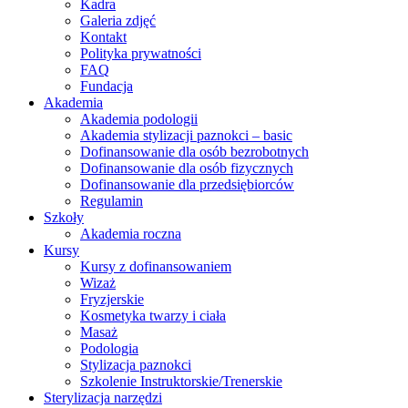
Kadra
Galeria zdjęć
Kontakt
Polityka prywatności
FAQ
Fundacja
Akademia
Akademia podologii
Akademia stylizacji paznokci – basic
Dofinansowanie dla osób bezrobotnych
Dofinansowanie dla osób fizycznych
Dofinansowanie dla przedsiębiorców
Regulamin
Szkoły
Akademia roczna
Kursy
Kursy z dofinansowaniem
Wizaż
Fryzjerskie
Kosmetyka twarzy i ciała
Masaż
Podologia
Stylizacja paznokci
Szkolenie Instruktorskie/Trenerskie
Sterylizacja narzędzi